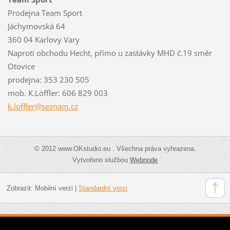
Prodejna Team Sport
Jáchymovská 64
360 04 Karlovy Vary
Naproti obchodu Hecht, přímo u zastávky MHD č.19 směr
Otovice
prodejna: 353 230 505
mob. K.Löffler: 606 829 003
k.loffle
r@seznam
.cz
© 2012 www.OKstudio.eu . Všechna práva vyhrazena.
Vytvořeno službou
Webnode
Zobrazit:
Mobilní verzi
|
Standardní verzi