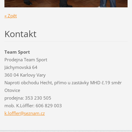
« Zpět
Kontakt
Team Sport
Prodejna Team Sport
Jáchymovská 64
360 04 Karlovy Vary
Naproti obchodu Hecht, přímo u zastávky MHD č.19 směr
Otovice
prodejna: 353 230 505
mob. K.Löffler: 606 829 003
k.loffle
r@seznam
.cz