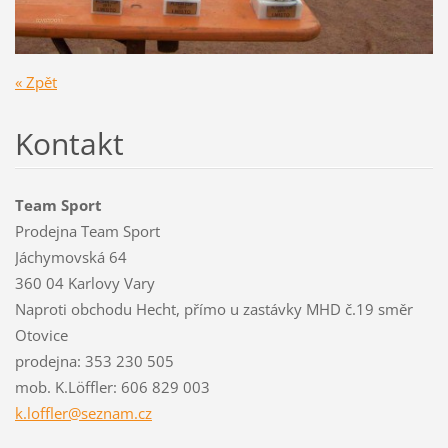
« Zpět
Kontakt
Team Sport
Prodejna Team Sport
Jáchymovská 64
360 04 Karlovy Vary
Naproti obchodu Hecht, přímo u zastávky MHD č.19 směr
Otovice
prodejna: 353 230 505
mob. K.Löffler: 606 829 003
k.loffle
r@seznam
.cz