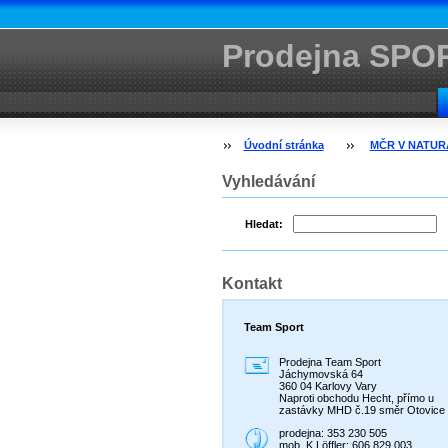
Prodejna SPO
Úvodní stránka
MČR V NATURÁ
Vyhledávání
Hledat:
Kontakt
Team Sport
Prodejna Team Sport
Jáchymovská 64
360 04 Karlovy Vary
Naproti obchodu Hecht, přímo u
zastávky MHD č.19 směr Otovice
prodejna: 353 230 505
mob. K.Löffler: 606 829 003