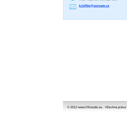
k.loffle
r@seznam
.cz
© 2012 www.OKstudio.eu . Všechna práva 